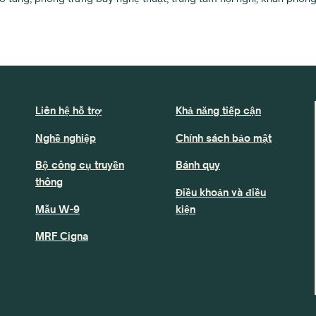
Liên hệ hỗ trợ
Khả năng tiếp cận
Nghề nghiệp
Chính sách bảo mật
Bộ công cụ truyền
Bánh quy
thông
Điều khoản và điều
Mẫu W-9
kiện
MRF Cigna