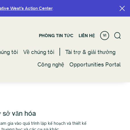
ative West’s Action Center
ative West’s Action Center
.
.
PHÒNG TIN TỨC
PHÒNG TIN TỨC
LIÊN HỆ
LIÊN HỆ
VI
VI
úng tôi
úng tôi
Về chúng tôi
Về chúng tôi
Tài trợ & giải thưởng
Tài trợ & giải thưởng
Công nghệ
Công nghệ
Opportunities Portal
Opportunities Portal
ơ sở văn hóa
m gia vào quá trình lập kế hoạch và thiết kế
g trường học và các cơ sở khác.