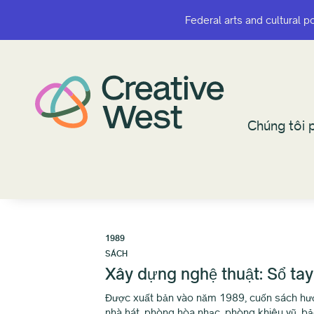
Federal arts and cultural p
Federal arts and cultural p
Chúng tôi p
Chúng tôi p
1989
SÁCH
Xây dựng nghệ thuật: Sổ tay
Được xuất bản vào năm 1989, cuốn sách hướng
nhà hát, phòng hòa nhạc, phòng khiêu vũ, bả