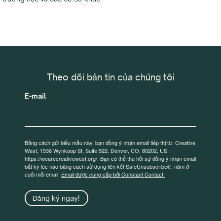
Theo dõi bản tin của chúng tôi
E-mail
Bằng cách gửi biểu mẫu này, bạn đồng ý nhận email tiếp thị từ: Creative
West, 1536 Wynkoop St, Suite 522, Denver, CO, 80202, US,
https://wearecreativewest.org/. Bạn có thể thu hồi sự đồng ý nhận email
bất kỳ lúc nào bằng cách sử dụng liên kết SafeUnsubscribe®, nằm ở
cuối mỗi email.
Email được cung cấp bởi Constant Contact.
Đăng ký ngay!