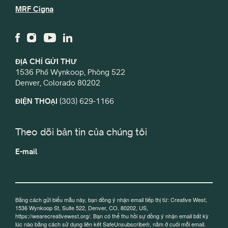
MRF Cigna
ĐỊA CHỈ GỬI THƯ
1536 Phố Wynkoop, Phòng 522
Denver, Colorado 80202
ĐIỆN THOẠI
(303) 629-1166
Theo dõi bản tin của chúng tôi
E-mail
Bằng cách gửi biểu mẫu này, bạn đồng ý nhận email tiếp thị từ: Creative West,
1536 Wynkoop St, Suite 522, Denver, CO, 80202, US,
https://wearecreativewest.org/. Bạn có thể thu hồi sự đồng ý nhận email bất kỳ
lúc nào bằng cách sử dụng liên kết SafeUnsubscribe®, nằm ở cuối mỗi email.