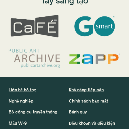
Tây sáng tạo
Liên hệ hỗ trợ
Khả năng tiếp cận
Nghề nghiệp
Chính sách bảo mật
Bộ công cụ truyền thông
Bánh quy
Mẫu W-9
Điều khoản và điều kiện