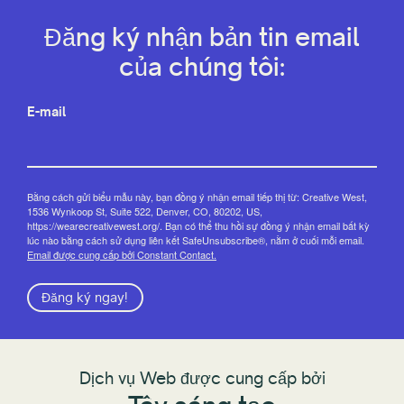
Đăng ký nhận bản tin email
của chúng tôi:
E-mail
Bằng cách gửi biểu mẫu này, bạn đồng ý nhận email tiếp thị từ: Creative West,
1536 Wynkoop St, Suite 522, Denver, CO, 80202, US,
https://wearecreativewest.org/. Bạn có thể thu hồi sự đồng ý nhận email bất kỳ
lúc nào bằng cách sử dụng liên kết SafeUnsubscribe®, nằm ở cuối mỗi email.
Email được cung cấp bởi Constant Contact.
Đăng ký ngay!
Dịch vụ Web được cung cấp bởi