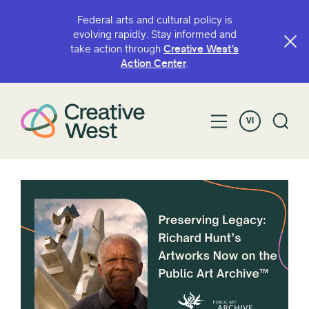
Federal arts and cultural policy is
evolving rapidly. Stay informed and
take action through
Creative West’s
Action Center
.
VI