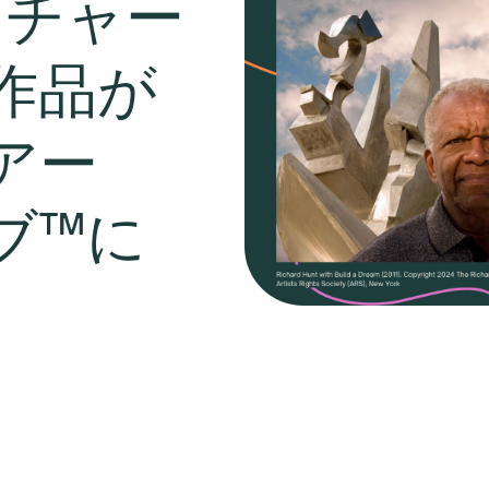
リチャー
作品が
アー
ブ™に