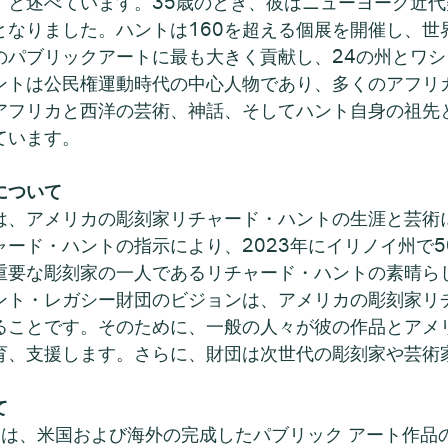
と述べています。35歳のとき、彼はニューヨーク近代
なりました。ハントは160を超える個展を開催し、世
パブリックアートに最も大きく貢献し、24の州とワシン
ントは公民権運動時代の中心人物であり、多くのアフリ
アフリカと西洋の芸術、神話、そしてハント自身の祖先
ています。
について
は、アメリカの彫刻家リチャード・ハントの生涯と芸術
ド・ハントの指示により、2023年にイリノイ州で501
重要な彫刻家の一人であるリチャード・ハントの素晴ら
ント・レガシー財団のビジョンは、アメリカの彫刻家リ
ることです。そのために、一般の人々が彼の作品とアメ
育、支援します。さらに、財団は次世代の彫刻家や芸術
て
AA) は、米国および海外の完成したパブリック アート