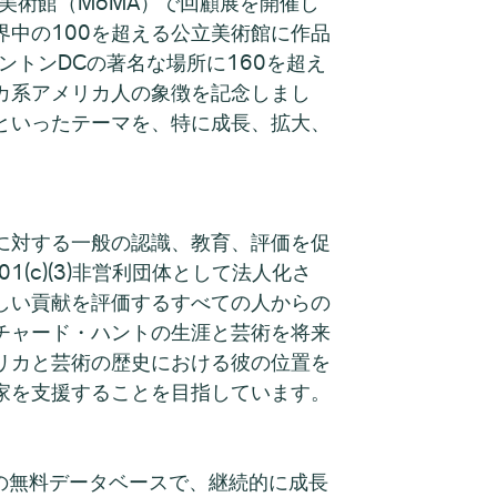
美術館（MoMA）で回顧展を開催し
界中の100を超える公立美術館に作品
トンDCの著名な場所に160を超え
カ系アメリカ人の象徴を記念しまし
といったテーマを、特に成長、拡大、
に対する一般の認識、教育、評価を促
(c)(3)非営利団体として法人化さ
しい貢献を評価するすべての人からの
チャード・ハントの生涯と芸術を将来
リカと芸術の歴史における彼の位置を
家を支援することを目指しています。
作品の無料データベースで、継続的に成長