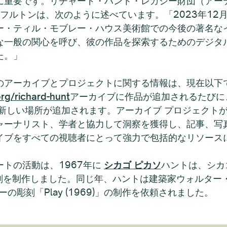
に重要です。リチャード・ハント・レガシー財団（アー
BKフルトンは、次のように述べています。「2023年1
ー・ティル・モブレー・ハウス美術館での今後の著名な
な一般の関心を呼び、彼の作品を探索するためのデジタ
た。」
のアーカイブとプロジェクトに関する情報は、現在以下
org/richard-hunt
アーカイブに作品が追加されるたびに
る新しい場所が追加されます。アーカイブ プロジェクト
ャーナリスト、学者と協力して洞察を獲得し、記事、写
イブをすべての視聴者にとって強力で包括的なリソース
トの活動は、1967年に
シカゴ ピカソ
ハントは、シカ
彫刻を制作しました。同じ年、ハントは建築家ウォルタ
彫刻「Play (1969)」の制作を依頼されました。