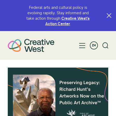
Federal arts and cultural policy is
evolving rapidly. Stay informed and
take action through
Creative West’s
Action Center
.
ZH