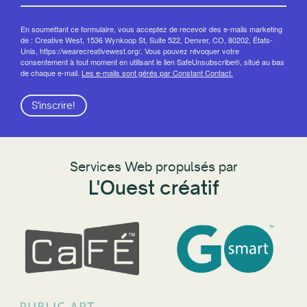
En soumettant ce formulaire, vous acceptez de recevoir des e-mails marketing
de : Creative West, 1536 Wynkoop St, Suite 522, Denver, CO, 80202, États-
Unis, https://wearecreativewest.org/. Vous pouvez révoquer votre
consentement à tout moment en utilisant le lien SafeUnsubscribe®, situé au bas
de chaque e-mail.
Les e-mails sont gérés par Constant Contact.
S'inscrire!
Services Web propulsés par
L'Ouest créatif