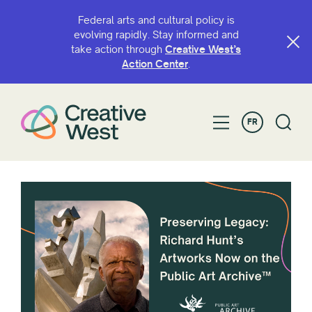
Federal arts and cultural policy is
evolving rapidly. Stay informed and
take action through
Creative West’s
Action Center
.
FR