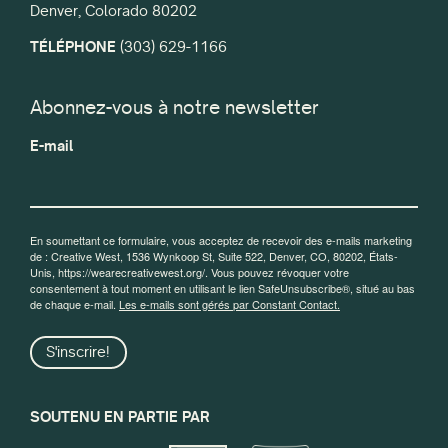
Denver, Colorado 80202
TÉLÉPHONE
(303) 629-1166
Abonnez-vous à notre newsletter
E-mail
En soumettant ce formulaire, vous acceptez de recevoir des e-mails marketing
de : Creative West, 1536 Wynkoop St, Suite 522, Denver, CO, 80202, États-
Unis, https://wearecreativewest.org/. Vous pouvez révoquer votre
consentement à tout moment en utilisant le lien SafeUnsubscribe®, situé au bas
de chaque e-mail.
Les e-mails sont gérés par Constant Contact.
S'inscrire!
SOUTENU EN PARTIE PAR