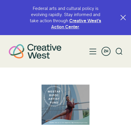
Federal arts and cultural policy is
evolving rapidly. Stay informed and
take action through
Creative West’s
Action Center
.
ZH