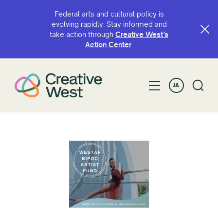
Federal arts and cultural policy is
evolving rapidly. Stay informed and
take action through
Creative West’s
Action Center
.
JA