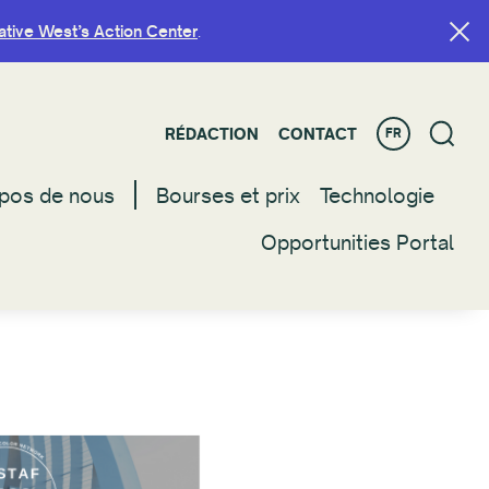
ative West’s Action Center
ative West’s Action Center
.
.
RÉDACTION
RÉDACTION
CONTACT
CONTACT
FR
FR
pos de nous
pos de nous
Bourses et prix
Bourses et prix
Technologie
Technologie
Opportunities Portal
Opportunities Portal