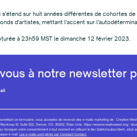
i s'étend sur huit années différentes de cohortes d
fonds d'artistes, mettant l'accent sur l'autodétermin
lôturée à 23h59 MST le dimanche 12 février 2023.
ous à notre newsletter pa
ail
umettant ce formulaire, vous acceptez de recevoir des e-mails marketing de : Creative West
Wynkoop St, Suite 522, Denver, CO, 80202, États-Unis, https://wearecreativewest.org/. Vou
z révoquer votre consentement à tout moment en utilisant le lien SafeUnsubscribe®, situé 
haque e-mail.
Les e-mails sont gérés par Constant Contact.