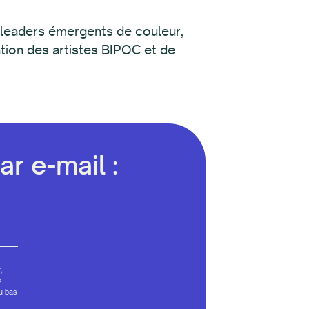
e leaders émergents de couleur,
ation des artistes BIPOC et de
r e-mail :
,
s
au bas