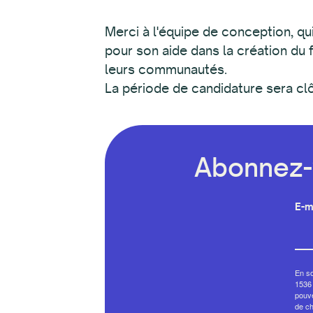
Merci à l'équipe de conception, qu
pour son aide dans la création du 
leurs communautés.
La période de candidature sera c
Abonnez-v
E-m
En so
1536 
pouve
de c