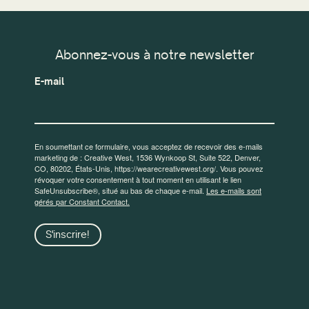
Abonnez-vous à notre newsletter
E-mail
En soumettant ce formulaire, vous acceptez de recevoir des e-mails
marketing de : Creative West, 1536 Wynkoop St, Suite 522, Denver,
CO, 80202, États-Unis, https://wearecreativewest.org/. Vous pouvez
révoquer votre consentement à tout moment en utilisant le lien
SafeUnsubscribe®, situé au bas de chaque e-mail.
Les e-mails sont
gérés par Constant Contact.
S'inscrire!