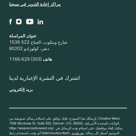
مراكز إعادة التدوير في سيجنا
عنوان المراسلة
1536 شارع وينكوب، الجناح 522
دنفر، كولورادو 80202
(303) 629-1166
هاتف
اشترك في النشرة الإخبارية لدينا
بريد إلكتروني
بإرسالك هذا النموذج، فإنك توافق على استلام رسائل تسويقية من: Creative West،
1536 Wynkoop St، Suite 522، Denver، CO، 80202، الولايات المتحدة الأمريكية،
https://wearecreativewest.org/. يمكنك إلغاء موافقتك على استلام هذه الرسائل في
أي وقت باستخدام رابط SafeUnsubscribe®، الموجود أسفل كل رسالة.
يتم تقديم