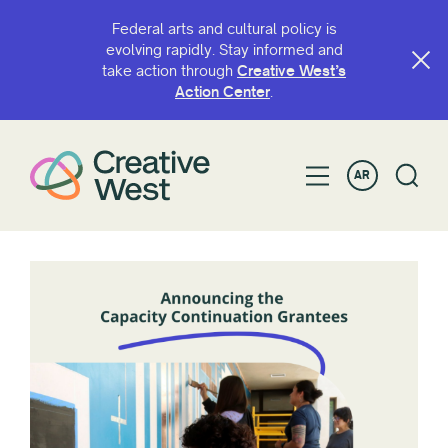
Federal arts and cultural policy is
evolving rapidly. Stay informed and
take action through
Creative West’s
Action Center
.
AR