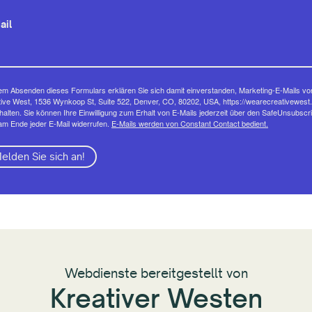
ail
em Absenden dieses Formulars erklären Sie sich damit einverstanden, Marketing-E-Mails vo
ive West, 1536 Wynkoop St, Suite 522, Denver, CO, 80202, USA, https://wearecreativewest.
halten. Sie können Ihre Einwilligung zum Erhalt von E-Mails jederzeit über den SafeUnsubscr
am Ende jeder E-Mail widerrufen.
E-Mails werden von Constant Contact bedient.
elden Sie sich an!
Webdienste bereitgestellt von
Kreativer Westen