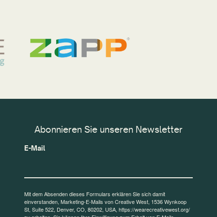
Abonnieren Sie unseren Newsletter
E-Mail
Mit dem Absenden dieses Formulars erklären Sie sich damit
einverstanden, Marketing-E-Mails von Creative West, 1536 Wynkoop
St, Suite 522, Denver, CO, 80202, USA, https://wearecreativewest.org/
zu erhalten. Sie können Ihre Einwilligung zum Erhalt von E-Mails