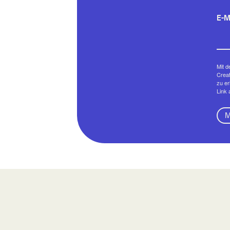
E-M
Mit d
Creat
zu er
Link 
M