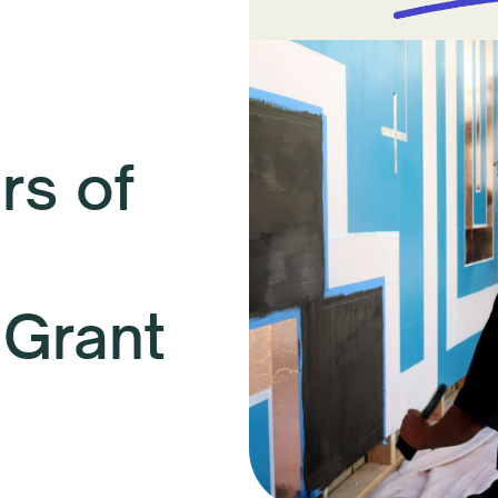
s of
 Grant