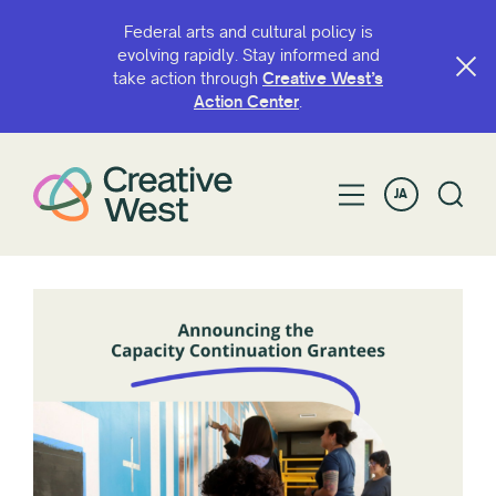
Federal arts and cultural policy is
evolving rapidly. Stay informed and
take action through
Creative West’s
Action Center
.
JA