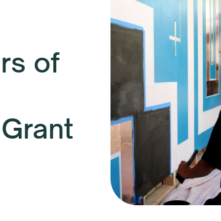
s of
 Grant