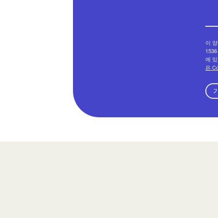
이 양
1536
에 있
은 C