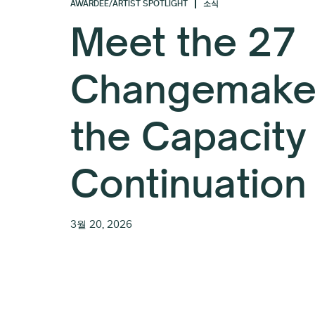
AWARDEE/ARTIST SPOTLIGHT
소식
Meet the 27
Changemaker
the Capacity
Continuation
3월 20, 2026