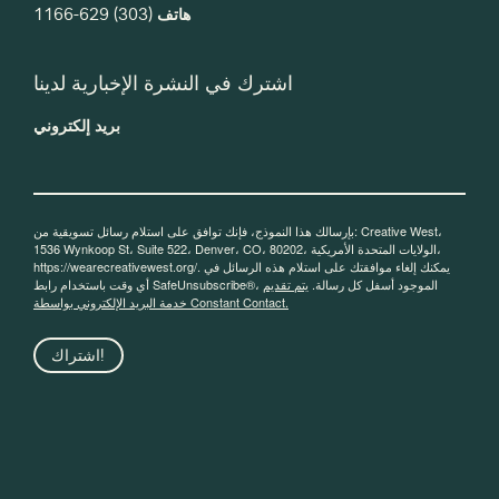
هاتف
(303) 629-1166
اشترك في النشرة الإخبارية لدينا
بريد إلكتروني
بإرسالك هذا النموذج، فإنك توافق على استلام رسائل تسويقية من: Creative West،
1536 Wynkoop St، Suite 522، Denver، CO، 80202، الولايات المتحدة الأمريكية،
https://wearecreativewest.org/. يمكنك إلغاء موافقتك على استلام هذه الرسائل في
أي وقت باستخدام رابط SafeUnsubscribe®، الموجود أسفل كل رسالة.
يتم تقديم
خدمة البريد الإلكتروني بواسطة Constant Contact.
اشتراك!
مدعوم جزئيا من قبل