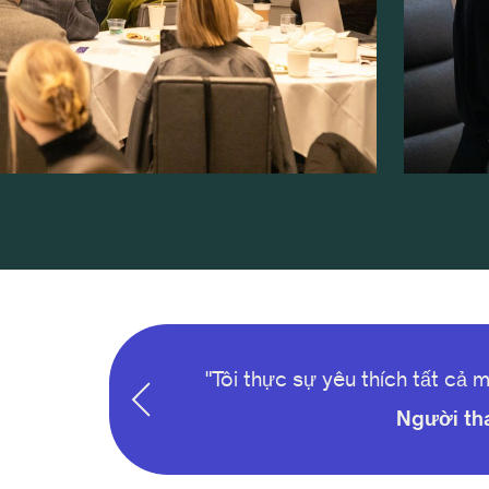
huật, đặc biệt là
"Tôi thực sự yêu thích tất cả m
Người th