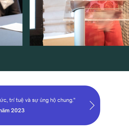
ức, trí tuệ và sự ủng hộ chung."
 năm 2023