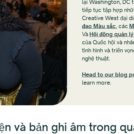
lại Washington, DC 
tiếp tục tập hợp nh
Creative West đại d
đạo Màu sắc
, các
M
Và
Hội đồng quản l
của Quốc hội và nhâ
tình hình và triển vọ
nghệ thuật.
Head to our blog p
learn more.
ện và bản ghi âm trong q