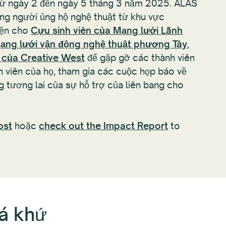
từ ngày 2 đến ngày 5 tháng 3 năm 2025. ALAS
ững người ủng hộ nghệ thuật từ khu vực
iện cho
Cựu sinh viên của Mạng lưới Lãnh
ạng lưới vận động nghệ thuật phương Tây
,
ý của Creative West
để gặp gỡ các thành viên
n viên của họ, tham gia các cuộc họp báo về
ng tương lai của sự hỗ trợ của liên bang cho
ost
hoặc
check out the Impact Report
to
uá khứ