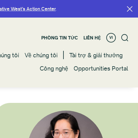
ative West’s Action Center
ative West’s Action Center
.
.
PHÒNG TIN TỨC
PHÒNG TIN TỨC
LIÊN HỆ
LIÊN HỆ
VI
VI
úng tôi
úng tôi
Về chúng tôi
Về chúng tôi
Tài trợ & giải thưởng
Tài trợ & giải thưởng
Công nghệ
Công nghệ
Opportunities Portal
Opportunities Portal