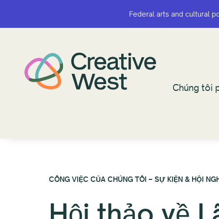
Federal arts and cultural p
Federal arts and cultural p
Chúng tôi p
Chúng tôi p
CÔNG VIỆC CỦA CHÚNG TÔI – SỰ KIỆN & HỘI NGH
Hội thảo về L