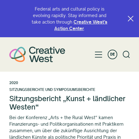
Federal arts and cultural policy is
evolving rapidly. Stay informed and
take action through
Creative West’s
Action Center
.
DE
2020
SITZUNGSBERICHTE UND SYMPOSIUMSBERICHTE
Sitzungsbericht „Kunst + ländlicher
Westen“
Bei der Konferenz „Arts + the Rural West“ kamen
Finanzierungs- und Politikorganisationen mit Praktikern
zusammen, um über die zukünftige Ausrichtung der
ländlichen Künste als politische Priorität und Praxis in