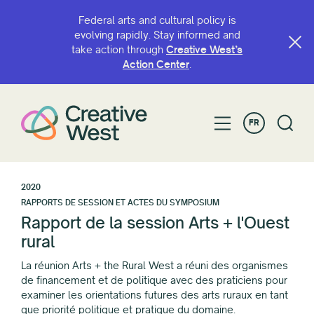
Federal arts and cultural policy is
evolving rapidly. Stay informed and
take action through
Creative West’s
Action Center
.
FR
2020
RAPPORTS DE SESSION ET ACTES DU SYMPOSIUM
Rapport de la session Arts + l'Ouest
rural
La réunion Arts + the Rural West a réuni des organismes
de financement et de politique avec des praticiens pour
examiner les orientations futures des arts ruraux en tant
que priorité politique et pratique du domaine.