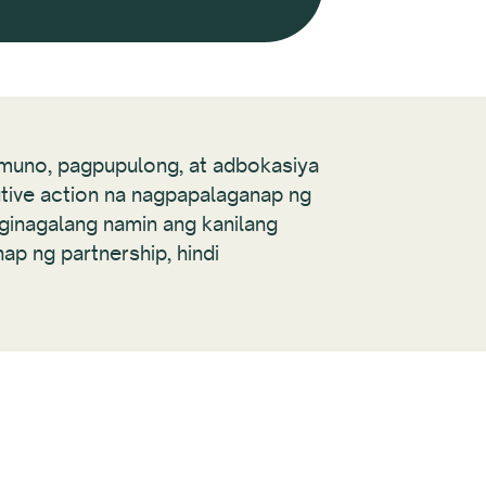
muno, pagpupulong, at adbokasiya
butive action na nagpapalaganap ng
ginagalang namin ang kanilang
p ng partnership, hindi