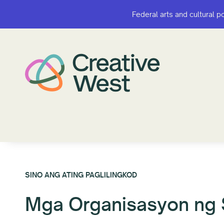
Federal arts and cultural p
Federal arts and cultural p
SINO ANG ATING PAGLILINGKOD
Mga Organisasyon ng 