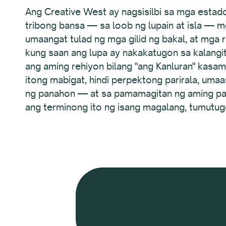
Ang Creative West ay nagsisilbi sa mga estado
tribong bansa — sa loob ng lupain at isla — 
umaangat tulad ng mga gilid ng bakal, at mga 
kung saan ang lupa ay nakakatugon sa kalangi
ang aming rehiyon bilang "ang Kanluran" kasam
itong mabigat, hindi perpektong parirala, uma
ng panahon — at sa pamamagitan ng aming pa
ang terminong ito ng isang magalang, tumutug