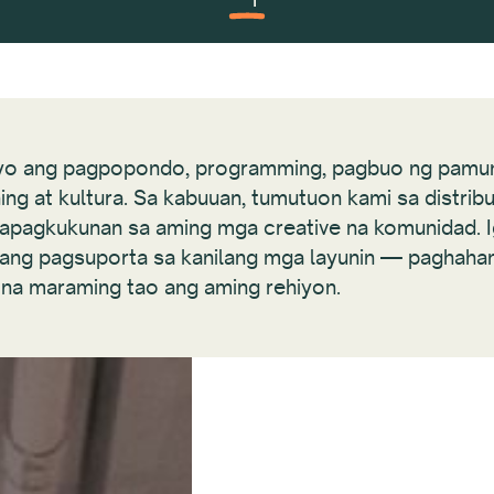
syo ang pagpopondo, programming, pagbuo ng pamu
ing at kultura. Sa kabuuan, tumutuon kami sa distri
apagkukunan sa aming mga creative na komunidad. I
ng pagsuporta sa kanilang mga layunin — paghahana
 na maraming tao ang aming rehiyon.