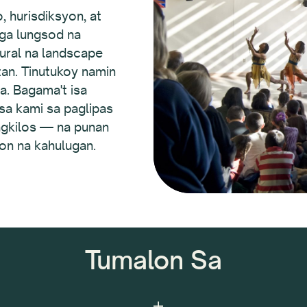
, hurisdiksyon, at
mga lungsod na
rural na landscape
tan. Tinutukoy namin
a. Bagama't isa
asa kami sa paglipas
gkilos — na punan
on na kahulugan.
Tumalon Sa
Teknolohiya