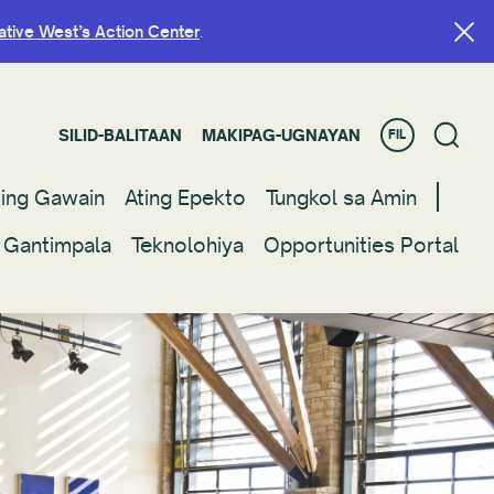
ative West’s Action Center
ative West’s Action Center
.
.
SILID-BALITAAN
SILID-BALITAAN
MAKIPAG-UGNAYAN
MAKIPAG-UGNAYAN
FIL
FIL
ting Gawain
ting Gawain
Ating Epekto
Ating Epekto
Tungkol sa Amin
Tungkol sa Amin
 Gantimpala
 Gantimpala
Teknolohiya
Teknolohiya
Opportunities Portal
Opportunities Portal