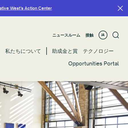
ative West’s Action Center
ative West’s Action Center
.
.
ニュースルーム
ニュースルーム
接触
接触
JA
JA
私たちについて
私たちについて
助成金と賞
助成金と賞
テクノロジー
テクノロジー
Opportunities Portal
Opportunities Portal