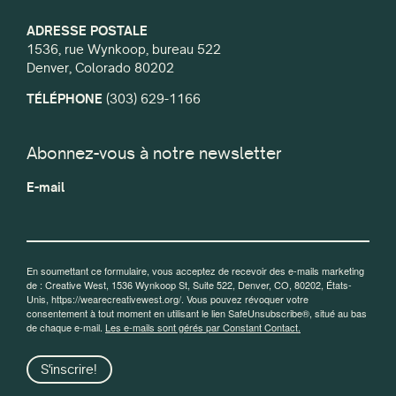
ADRESSE POSTALE
1536, rue Wynkoop, bureau 522
Denver, Colorado 80202
TÉLÉPHONE
(303) 629-1166
Abonnez-vous à notre newsletter
E-mail
En soumettant ce formulaire, vous acceptez de recevoir des e-mails marketing
de : Creative West, 1536 Wynkoop St, Suite 522, Denver, CO, 80202, États-
Unis, https://wearecreativewest.org/. Vous pouvez révoquer votre
consentement à tout moment en utilisant le lien SafeUnsubscribe®, situé au bas
de chaque e-mail.
Les e-mails sont gérés par Constant Contact.
S'inscrire!