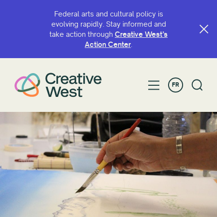
Federal arts and cultural policy is
evolving rapidly. Stay informed and
take action through
Creative West’s
Action Center
.
FR