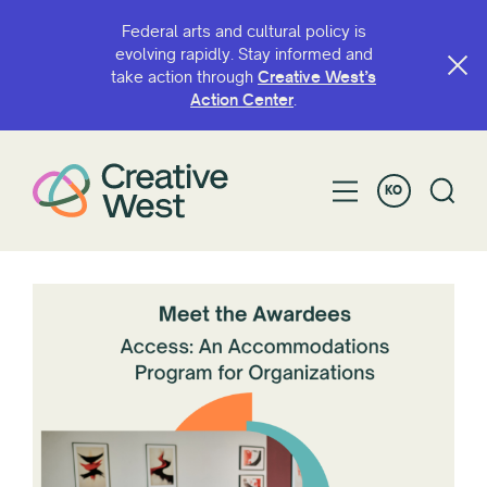
Federal arts and cultural policy is
evolving rapidly. Stay informed and
take action through
Creative West’s
Action Center
.
KO