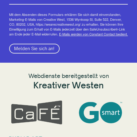
Mit dem Absenden dieses Formulars erklären Sie sich damit einverstanden,
Marketing-E-Mails von Creative West, 1536 Wynkoop St, Suite 522, Denver,
CO, 80202, USA, https://wearecreativewest.org/ zu erhalten. Sie können Ihre
Einwilligung zum Erhalt von E-Mails jederzeit über den SafeUnsubscribe®-Link
am Ende jeder E-Mail widerrufen.
E-Mails werden von Constant Contact bedient.
Melden Sie sich an!
Webdienste bereitgestellt von
Kreativer Westen