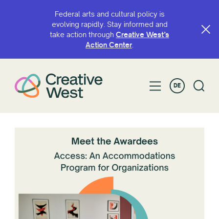
Federal arts and cultural policy is
evolving rapidly. Stay informed and
take action through
Creative West’s
Action Center
.
DE