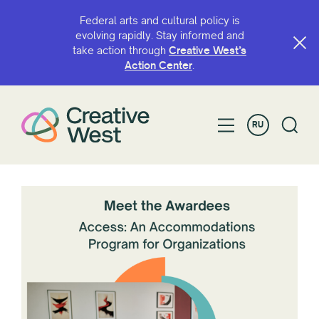
Federal arts and cultural policy is
evolving rapidly. Stay informed and
take action through
Creative West’s
Action Center
.
RU