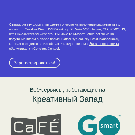
Отправляя эту форму, вы даете согласие на получение маркетинговых
писем от: Creative West, 1536 Wynkoop St, Suite 522, Denver, CO, 80202, US,
https://wearecreativewest.org/. Вы можете отозвать свое согласие на
получение писем в любое время, используя ссылку SafeUnsubscribe®,
которая находится в нижней части каждого письма.
Электронная почта
обслуживается Constant Contact.
Зарегистрироваться!
Веб-сервисы, работающие на
Креативный Запад