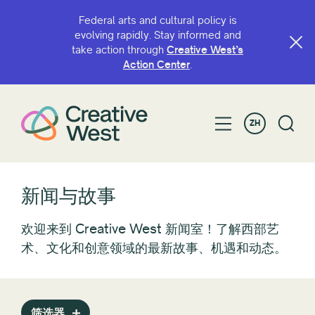
Federal arts and cultural policy is
evolving rapidly. Stay informed and
take action through
Creative West’s
过滤方式
Action Center
.
类别
ZH
倡导
Awardee/Artist Spotlight
博客
咖啡店
新闻与故事
会议
欢迎来到 Creative West 新闻室！了解西部艺
智能出行
术、文化和创意领域的最新故事、机遇和动态。
资助机会
向西看
消息
政策
筛选器