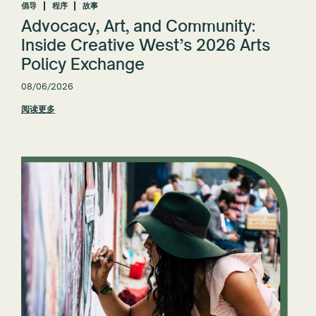
倡导
程序
故事
Advocacy, Art, and Community:
全部重置
Inside Creative West’s 2026 Arts
Policy Exchange
08/06/2026
阅读更多