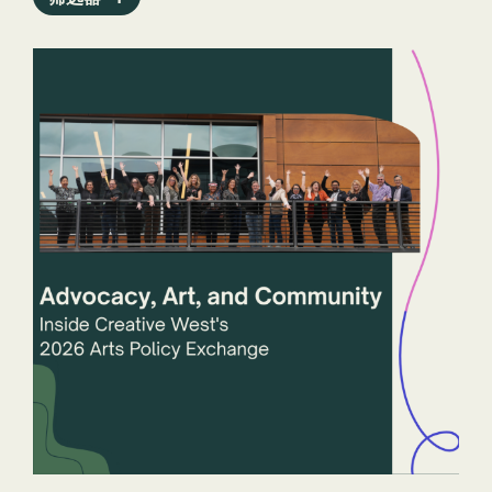
新闻稿
程序
公共艺术档案馆
报告
职员
州立艺术机构
故事
技术
扎普
年
州和司法管辖区