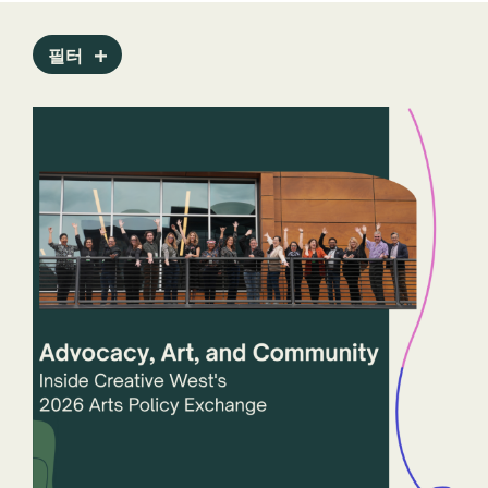
보도자료
필터
프로그램
공공 예술 아카이브
보고서
직원
주립 예술 기관
스토리
기술
잽
년도
주 및 관할권