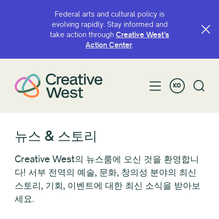
Federal arts and cultural policy is
evolving rapidly. Stay informed and
take action through
Creative West’s
필터링 기준
Action Center
.
범주
KO
옹호
Awardee/Artist Spotlight
블로그
카페
뉴스 & 스토리
회의
Creative West의 뉴스룸에 오신 것을 환영합니
스마트하게 가세요
다! 서부 전역의 예술, 문화, 창의성 분야의 최신
보조금 기회
스토리, 기회, 이벤트에 대한 최신 소식을 받아보
서쪽을 보세요
세요.
소식
정책