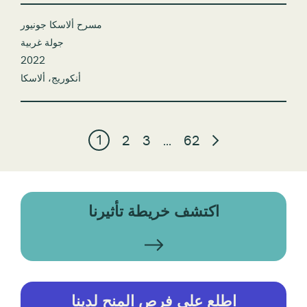
مسرح ألاسكا جونيور
جولة غربية
2022
أنكوريج، ألاسكا
1
2
3
…
62
اكتشف خريطة تأثيرنا
اطلع على فرص المنح لدينا