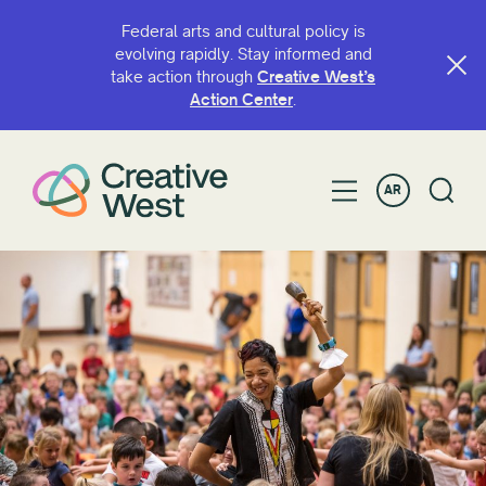
Federal arts and cultural policy is
evolving rapidly. Stay informed and
take action through
Creative West’s
البحث حسب الاسم أو الكلمة الرئيسية
Action Center
.
AR
تصفية حسب
منحة
زمالة
سنة