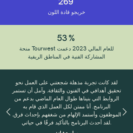
269
خريجو قادة اللون
53
%
منحة Tourwest للعام المالي 2023 دعمت
المشاركة الفنية في المناطق الريفية
ورًا
لقد كانت تجربة مذهلة شجعتني على العمل نحو
دية
تحقيق أهدافي في الفنون والثقافة. وآمل أن تستمر
والفن
يادة
الروابط التي بنيناها طوال العام الماضي بدعم من
ويل
البرنامج. أنا ممتن لكل العمل الذي قام به
 في
الموظفون وأستمد الإلهام من شغفهم بإحداث فرق.
دتي
لقد أحدث البرنامج بالتأكيد فرقًا في حياتي.
ور