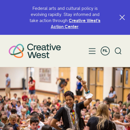
Federal arts and cultural policy is
evolving rapidly. Stay informed and
take action through
Creative West’s
MAGHANAP AYON SA PANGALAN O KEYWORD
Action Center
.
FIL
I-FILTER SA PAMAMAGITAN NG
Grant
pakikisama
taon