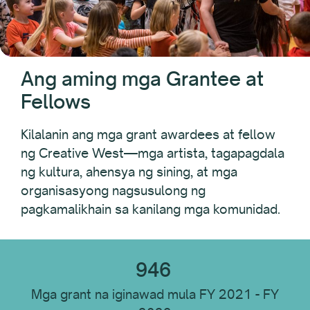
Uri ng Tatanggap
Ang aming mga Grantee at
Lokasyon ng Tatanggap
Fellows
Kilalanin ang mga grant awardees at fellow
Disiplina ng Tatanggap
ng Creative West—mga artista, tagapagdala
ng kultura, ahensya ng sining, at mga
organisasyong nagsusulong ng
Uri ng Institusyon
pagkamalikhain sa kanilang mga komunidad.
I-reset Lahat
946
Mga grant na iginawad mula FY 2021 - FY