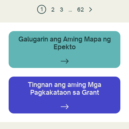
1
2
3
…
62
Galugarin ang Aming Mapa ng
Epekto
Tingnan ang aming Mga
Pagkakataon sa Grant