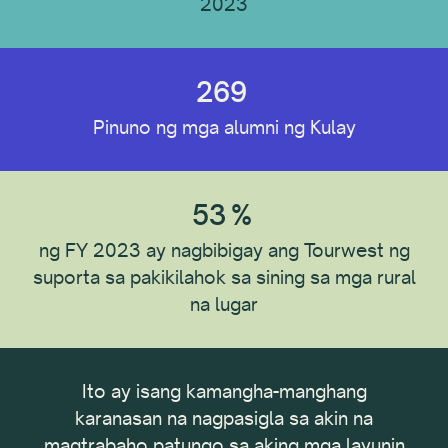
2023
269
Pinuno ng mga alumni ng Kulay
53
%
ng FY 2023 ay nagbibigay ang Tourwest ng
suporta sa pakikilahok sa sining sa mga rural
na lugar
ta sa
Ito ay isang kamangha-manghang
An
sa
karanasan na nagpasigla sa akin na
o na
magtrabaho patungo sa aking mga layunin
pag