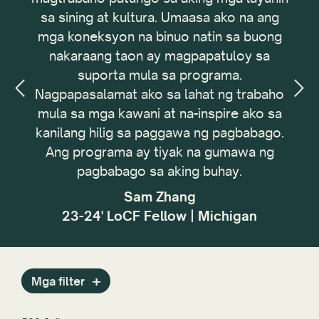
a
sa sining at kultura. Umaasa ako na ang
I
mga koneksyon na binuo natin sa buong
nakaraang taon ay magpapatuloy sa
neg
suporta mula sa programa.
tec
Nagpapasalamat ako sa lahat ng trabaho
,
mula sa mga kawani at na-inspire ako sa
kanilang hilig sa paggawa ng pagbabago.
mak
Ang programa ay tiyak na gumawa ng
na 
pagbabago sa aking buhay.
Sam Zhang
23-24' LoCF Fellow | Michigan
Mga filter