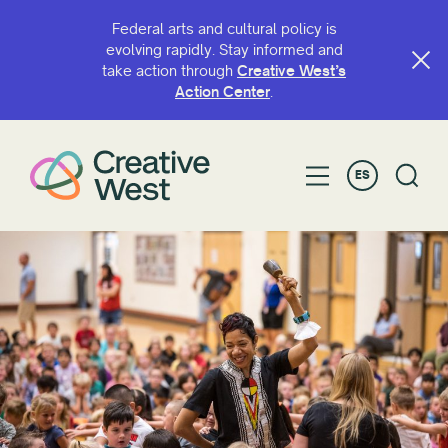
Federal arts and cultural policy is
evolving rapidly. Stay informed and
take action through
Creative West’s
BUSCAR POR NOMBRE O PALABRA CLAVE
Action Center
.
ES
FILTRAR POR
Subvención
Compañerismo
Año