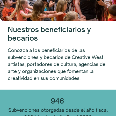
Tipo de destinatario
Nuestros beneficiarios y
Destinatario Ubicación
becarios
Conozca a los beneficiarios de las
Disciplina del destinatario
subvenciones y becarios de Creative West:
artistas, portadores de cultura, agencias de
arte y organizaciones que fomentan la
Tipo de institución
creatividad en sus comunidades.
Restablecer todo
946
Subvenciones otorgadas desde el año fiscal