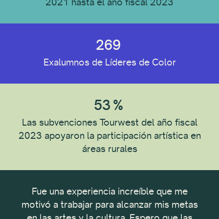
2021 hasta el año fiscal 2023
269
Exalumnos de Líderes de Color
53
%
Las subvenciones Tourwest del año fiscal
2023 apoyaron la participación artística en
áreas rurales
oyar
Fue una experiencia increíble que me
Est
darme
motivó a trabajar para alcanzar mis metas
dos
noa
en las artes y la cultura. Espero que las
De