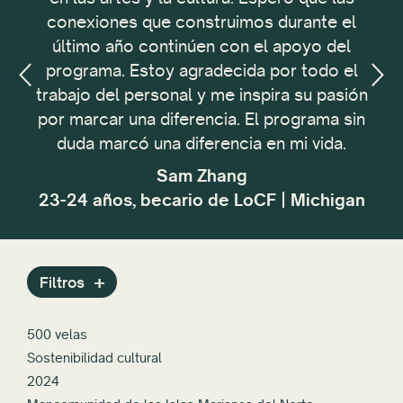
ra
conexiones que construimos durante el
último año continúen con el apoyo del
programa. Estoy agradecida por todo el
trabajo del personal y me inspira su pasión
emp
|
por marcar una diferencia. El programa sin
t
duda marcó una diferencia en mi vida.
em
Sam Zhang
cr
23-24 años, becario de LoCF | Michigan
pasa
Filtros
500 velas
Sostenibilidad cultural
2024